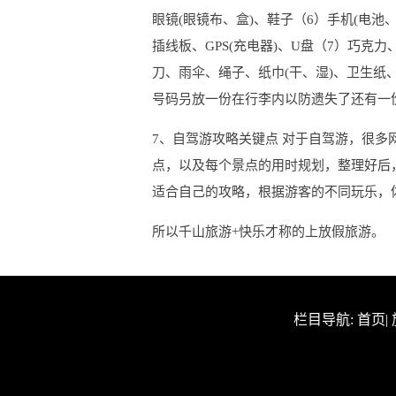
眼镜(眼镜布、盒)、鞋子（6）手机(电池
插线板、GPS(充电器)、U盘（7）巧克
刀、雨伞、绳子、纸巾(干、湿)、卫生
号码叧放一份在行李内以防遗失了还有一份
7、自驾游攻略关键点 对于自驾游，很
点，以及每个景点的用时规划，整理好后
适合自己的攻略，根据游客的不同玩乐，
所以千山旅游+快乐才称的上放假旅游。
栏目导航:
首页
|