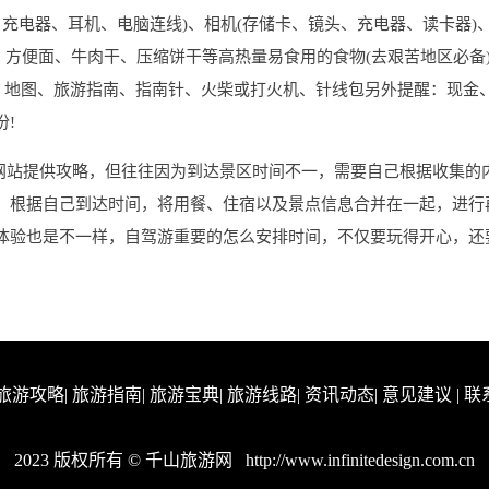
、充电器、耳机、电脑连线)、相机(存储卡、镜头、充电器、读卡器)、
力、方便面、牛肉干、压缩饼干等高热量易食用的食物(去艰苦地区必备
纸、地图、旅游指南、指南针、火柴或打火机、针线包另外提醒：现金
!
多网站提供攻略，但往往因为到达景区时间不一，需要自己根据收集的
，根据自己到达时间，将用餐、住宿以及景点信息合并在一起，进行
体验也是不一样，自驾游重要的怎么安排时间，不仅要玩得开心，还
旅游攻略
|
旅游指南
|
旅游宝典
|
旅游线路
|
资讯动态
|
意见建议
|
联
2023 版权所有 © 千山旅游网
http://www.infinitedesign.com.cn